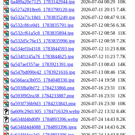
6a489a20e7125_1783142944.jpg
2026-07-04 08:29
10K
6a527a2818ee6_1783790120.jpg
2026-07-11 20:15
7.4K
6a532a71c18d1_1783835249.jpg
2026-07-12 08:47
9.1K
6a532c8fce0d1_1783835791.jpg
2026-07-12 08:56
6.3K
6a532cf61a5c8_1783835894.jpg
2026-07-12 08:58
11K
6a532d5c76e15_1783835996.jpg
2026-07-12 08:59
7.2K
6a534ef1b4318_1783844593.jpg
2026-07-12 11:23
8.8K
6a534f1145a76_1783844625.jpg
2026-07-12 11:23
7.7K
6a547aef357ae_1783921391.jpg
2026-07-13 08:43
14K
6a547bd090e42_1783921616.jpg
2026-07-13 08:46
15K
6a566aca3b055_1784048330.jpg
2026-07-14 19:58
13K
6a593f8a0bf72_1784233866.png
2026-07-16 23:31
11K
6a593f9f2ea38_1784233887.png
2026-07-16 23:31
12K
6a593f736b9d3_1784233843.png
2026-07-16 23:30
10K
6a609c29d1305_1784716329.webp
2026-07-22 13:32
8.4K
6a634fd4bd0f9_1784893396.webp
2026-07-24 14:43
8.2K
6a634fd4d4088_1784893396.jpeg
2026-07-24 14:43
6.2K
6a634fd4ee2d1_1784893396.jpg
2026-07-24 14:43
8.0K