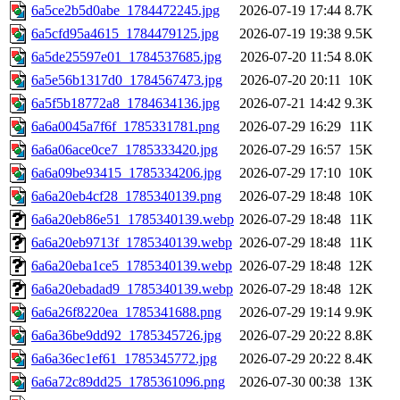
6a5ce2b5d0abe_1784472245.jpg
2026-07-19 17:44
8.7K
6a5cfd95a4615_1784479125.jpg
2026-07-19 19:38
9.5K
6a5de25597e01_1784537685.jpg
2026-07-20 11:54
8.0K
6a5e56b1317d0_1784567473.jpg
2026-07-20 20:11
10K
6a5f5b18772a8_1784634136.jpg
2026-07-21 14:42
9.3K
6a6a0045a7f6f_1785331781.png
2026-07-29 16:29
11K
6a6a06ace0ce7_1785333420.jpg
2026-07-29 16:57
15K
6a6a09be93415_1785334206.jpg
2026-07-29 17:10
10K
6a6a20eb4cf28_1785340139.png
2026-07-29 18:48
10K
6a6a20eb86e51_1785340139.webp
2026-07-29 18:48
11K
6a6a20eb9713f_1785340139.webp
2026-07-29 18:48
11K
6a6a20eba1ce5_1785340139.webp
2026-07-29 18:48
12K
6a6a20ebadad9_1785340139.webp
2026-07-29 18:48
12K
6a6a26f8220ea_1785341688.png
2026-07-29 19:14
9.9K
6a6a36be9dd92_1785345726.jpg
2026-07-29 20:22
8.8K
6a6a36ec1ef61_1785345772.jpg
2026-07-29 20:22
8.4K
6a6a72c89dd25_1785361096.png
2026-07-30 00:38
13K