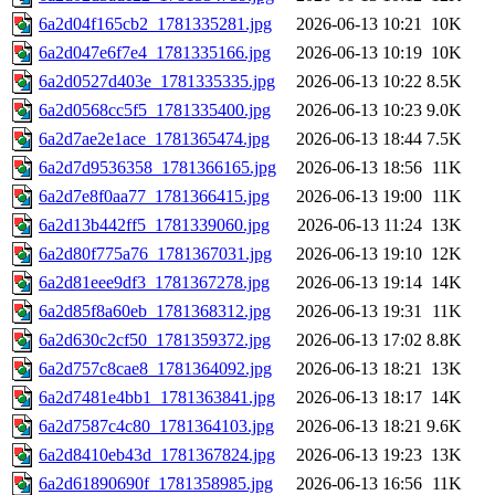
6a2d04f165cb2_1781335281.jpg
2026-06-13 10:21
10K
6a2d047e6f7e4_1781335166.jpg
2026-06-13 10:19
10K
6a2d0527d403e_1781335335.jpg
2026-06-13 10:22
8.5K
6a2d0568cc5f5_1781335400.jpg
2026-06-13 10:23
9.0K
6a2d7ae2e1ace_1781365474.jpg
2026-06-13 18:44
7.5K
6a2d7d9536358_1781366165.jpg
2026-06-13 18:56
11K
6a2d7e8f0aa77_1781366415.jpg
2026-06-13 19:00
11K
6a2d13b442ff5_1781339060.jpg
2026-06-13 11:24
13K
6a2d80f775a76_1781367031.jpg
2026-06-13 19:10
12K
6a2d81eee9df3_1781367278.jpg
2026-06-13 19:14
14K
6a2d85f8a60eb_1781368312.jpg
2026-06-13 19:31
11K
6a2d630c2cf50_1781359372.jpg
2026-06-13 17:02
8.8K
6a2d757c8cae8_1781364092.jpg
2026-06-13 18:21
13K
6a2d7481e4bb1_1781363841.jpg
2026-06-13 18:17
14K
6a2d7587c4c80_1781364103.jpg
2026-06-13 18:21
9.6K
6a2d8410eb43d_1781367824.jpg
2026-06-13 19:23
13K
6a2d61890690f_1781358985.jpg
2026-06-13 16:56
11K