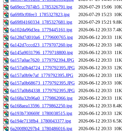
6a69ecc7074b5_1785326791.jpg
2026-07-29 15:06
10K
6a69f0cf0fee3_1785327823.jpg
2026-07-29 15:23
10K
6a69f04160334_1785327681.jpg
2026-07-29 15:21
9.8K
6a102da96d3ea_1779445161.jpg
2026-06-12 20:33
7.4K
6a128d7d010a6_1779600765.jpg
2026-06-12 20:33
11K
6a142d7cccd23_1779707260.jpg
2026-06-12 20:33
14K
6a145a9031796_1779718800.jpg
2026-06-12 20:33
11K
6a157a0ae7620_1779792394.JPG
2026-06-12 20:33
11K
6a157a0b4d724_1779792395.JPG
2026-06-12 20:33
12K
6a157a0b9e7af_1779792395.JPG
2026-06-12 20:33
11K
6a157a0b68673_1779792395.JPG
2026-06-12 20:33
10K
6a157a0b84338_1779792395.JPG
2026-06-12 20:33
11K
6a168a32b96a0_1779862066.jpg
2026-06-12 20:33
11K
6a168aea13596_1779862250.jpg
2026-06-12 20:33
8.4K
6a193b730669f_1780038515.jpg
2026-06-12 20:33
12K
6a194e713ffb4_1780043377.jpg
2026-06-12 20:33
6.5K
6a200f80297b4_1780486016.jpg
2026-06-12 20:33
10K