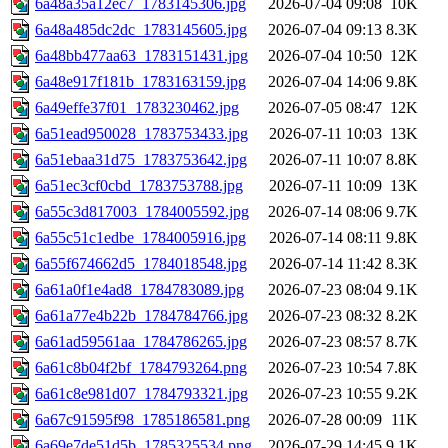
6a48a35a12ec7_1783145306.jpg
2026-07-04 09:08
10K
6a48a485dc2dc_1783145605.jpg
2026-07-04 09:13
8.3K
6a48bb477aa63_1783151431.jpg
2026-07-04 10:50
12K
6a48e917f181b_1783163159.jpg
2026-07-04 14:06
9.8K
6a49effe37f01_1783230462.jpg
2026-07-05 08:47
12K
6a51ead950028_1783753433.jpg
2026-07-11 10:03
13K
6a51ebaa31d75_1783753642.jpg
2026-07-11 10:07
8.8K
6a51ec3cf0cbd_1783753788.jpg
2026-07-11 10:09
13K
6a55c3d817003_1784005592.jpg
2026-07-14 08:06
9.7K
6a55c51c1edbe_1784005916.jpg
2026-07-14 08:11
9.8K
6a55f674662d5_1784018548.jpg
2026-07-14 11:42
8.3K
6a61a0f1e4ad8_1784783089.jpg
2026-07-23 08:04
9.1K
6a61a77e4b22b_1784784766.jpg
2026-07-23 08:32
8.2K
6a61ad59561aa_1784786265.jpg
2026-07-23 08:57
8.7K
6a61c8b04f2bf_1784793264.png
2026-07-23 10:54
7.8K
6a61c8e981d07_1784793321.jpg
2026-07-23 10:55
9.2K
6a67c91595f98_1785186581.png
2026-07-28 00:09
11K
6a69e7de51d5b_1785325534.png
2026-07-29 14:45
9.1K