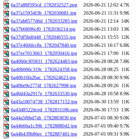
6a37a88f595cd_1782032527.png
2026-06-21 12:02
4.7K
6a37a15934f3b_1782030681.jpg
2026-06-21 11:31
9.9K
6a37ab8577d6d_1782033285.jpg
2026-06-21 12:14
14K
6a37b6f696cf0_1782036214.jpg
2026-06-21 13:03
13K
6a37df5bdf448_1782046555.jpg
2026-06-21 15:55
12K
6a37e460dcc8a_1782047840.jpg
2026-06-21 16:17
6.8K
6a37ee7013663_1782050416.jpg
2026-06-21 17:00
11K
6a40b0e305831_1782624483.jpg
2026-06-28 08:28
7.8K
6a40b066c319c_1782624358.jpg
2026-06-28 08:25
11K
6a40b16fa2bac_1782624623.jpg
2026-06-28 08:30
9.9K
6a40be9e2774f_1782627998.jpg
2026-06-28 09:26
11K
6a40d43a2917e_1782633530.jpg
2026-06-28 10:58
8.9K
6a43a18074738_1782817152.jpg
2026-06-30 13:59
11K
6a43d8522dced_1782831186.png
2026-06-30 17:53
13K
6a44a5f6bd7ab_1782883830.jpg
2026-07-01 08:30
9.0K
6a44b66a1c39b_1782888042.jpg
2026-07-01 09:40
9.7K
6a44b439b86ec_1782887481.jpg
2026-07-01 09:31
9.9K