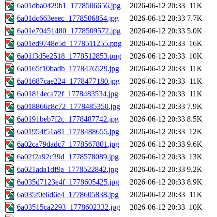
6a01dba0429b1_1778506656.jpg
2026-06-12 20:33
11K
6a01dc663eeec_1778506854.jpg
2026-06-12 20:33
7.7K
6a01e70451480_1778509572.jpg
2026-06-12 20:33
5.0K
6a01ed9748e5d_1778511255.png
2026-06-12 20:33
16K
6a01f3d5e2518_1778512853.png
2026-06-12 20:33
10K
6a0165f10badb_1778476529.jpg
2026-06-12 20:33
11K
6a01687cae224_1778477180.jpg
2026-06-12 20:33
11K
6a01814eca72f_1778483534.jpg
2026-06-12 20:33
11K
6a018866c8c72_1778485350.jpg
2026-06-12 20:33
7.9K
6a0191beb7f2c_1778487742.jpg
2026-06-12 20:33
8.5K
6a01954f51a81_1778488655.jpg
2026-06-12 20:33
12K
6a02ca79dadc7_1778567801.jpg
2026-06-12 20:33
9.6K
6a02f2a92c39d_1778578089.jpg
2026-06-12 20:33
13K
6a021ada1df9a_1778522842.jpg
2026-06-12 20:33
9.2K
6a035d7123e4f_1778605425.jpg
2026-06-12 20:33
8.9K
6a035f0e6d6e4_1778605838.jpg
2026-06-12 20:33
11K
6a03515ca2293_1778602332.jpg
2026-06-12 20:33
10K