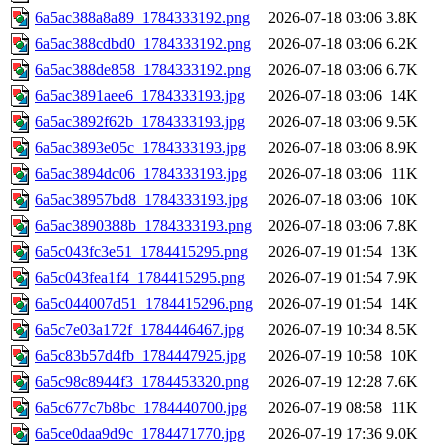
6a5ac388a8a89_1784333192.png
2026-07-18 03:06
3.8K
6a5ac388cdbd0_1784333192.png
2026-07-18 03:06
6.2K
6a5ac388de858_1784333192.png
2026-07-18 03:06
6.7K
6a5ac3891aee6_1784333193.jpg
2026-07-18 03:06
14K
6a5ac3892f62b_1784333193.jpg
2026-07-18 03:06
9.5K
6a5ac3893e05c_1784333193.jpg
2026-07-18 03:06
8.9K
6a5ac3894dc06_1784333193.jpg
2026-07-18 03:06
11K
6a5ac38957bd8_1784333193.jpg
2026-07-18 03:06
10K
6a5ac3890388b_1784333193.png
2026-07-18 03:06
7.8K
6a5c043fc3e51_1784415295.png
2026-07-19 01:54
13K
6a5c043fea1f4_1784415295.png
2026-07-19 01:54
7.9K
6a5c044007d51_1784415296.png
2026-07-19 01:54
14K
6a5c7e03a172f_1784446467.jpg
2026-07-19 10:34
8.5K
6a5c83b57d4fb_1784447925.jpg
2026-07-19 10:58
10K
6a5c98c8944f3_1784453320.png
2026-07-19 12:28
7.6K
6a5c677c7b8bc_1784440700.jpg
2026-07-19 08:58
11K
6a5ce0daa9d9c_1784471770.jpg
2026-07-19 17:36
9.0K