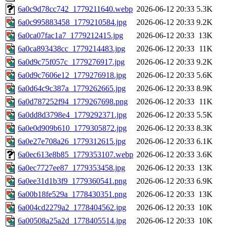
6a0c9d78cc742_1779211640.webp
2026-06-12 20:33
5.3K
6a0c995883458_1779210584.jpg
2026-06-12 20:33
9.2K
6a0ca07fac1a7_1779212415.jpg
2026-06-12 20:33
13K
6a0ca893438cc_1779214483.jpg
2026-06-12 20:33
11K
6a0d9c75f057c_1779276917.jpg
2026-06-12 20:33
9.2K
6a0d9c7606e12_1779276918.jpg
2026-06-12 20:33
5.6K
6a0d64c9c387a_1779262665.jpg
2026-06-12 20:33
8.9K
6a0d787252f94_1779267698.png
2026-06-12 20:33
11K
6a0dd8d3798e4_1779292371.jpg
2026-06-12 20:33
5.5K
6a0e0d909b610_1779305872.jpg
2026-06-12 20:33
8.3K
6a0e27e708a26_1779312615.jpg
2026-06-12 20:33
6.1K
6a0ec613e8b85_1779353107.webp
2026-06-12 20:33
3.6K
6a0ec7727ee87_1779353458.jpg
2026-06-12 20:33
13K
6a0ee31d1b3f9_1779360541.png
2026-06-12 20:33
6.9K
6a00b18fe529a_1778430351.png
2026-06-12 20:33
13K
6a004cd2279a2_1778404562.jpg
2026-06-12 20:33
10K
6a00508a25a2d_1778405514.jpg
2026-06-12 20:33
10K