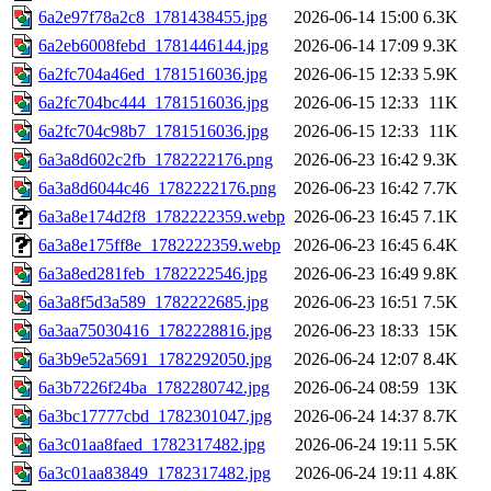
6a2e97f78a2c8_1781438455.jpg
2026-06-14 15:00
6.3K
6a2eb6008febd_1781446144.jpg
2026-06-14 17:09
9.3K
6a2fc704a46ed_1781516036.jpg
2026-06-15 12:33
5.9K
6a2fc704bc444_1781516036.jpg
2026-06-15 12:33
11K
6a2fc704c98b7_1781516036.jpg
2026-06-15 12:33
11K
6a3a8d602c2fb_1782222176.png
2026-06-23 16:42
9.3K
6a3a8d6044c46_1782222176.png
2026-06-23 16:42
7.7K
6a3a8e174d2f8_1782222359.webp
2026-06-23 16:45
7.1K
6a3a8e175ff8e_1782222359.webp
2026-06-23 16:45
6.4K
6a3a8ed281feb_1782222546.jpg
2026-06-23 16:49
9.8K
6a3a8f5d3a589_1782222685.jpg
2026-06-23 16:51
7.5K
6a3aa75030416_1782228816.jpg
2026-06-23 18:33
15K
6a3b9e52a5691_1782292050.jpg
2026-06-24 12:07
8.4K
6a3b7226f24ba_1782280742.jpg
2026-06-24 08:59
13K
6a3bc17777cbd_1782301047.jpg
2026-06-24 14:37
8.7K
6a3c01aa8faed_1782317482.jpg
2026-06-24 19:11
5.5K
6a3c01aa83849_1782317482.jpg
2026-06-24 19:11
4.8K