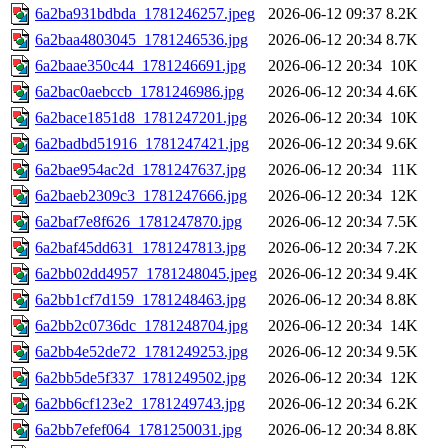
6a2ba931bdbda_1781246257.jpeg
2026-06-12 09:37
8.2K
6a2baa4803045_1781246536.jpg
2026-06-12 20:34
8.7K
6a2baae350c44_1781246691.jpg
2026-06-12 20:34
10K
6a2bac0aebccb_1781246986.jpg
2026-06-12 20:34
4.6K
6a2bace1851d8_1781247201.jpg
2026-06-12 20:34
10K
6a2badbd51916_1781247421.jpg
2026-06-12 20:34
9.6K
6a2bae954ac2d_1781247637.jpg
2026-06-12 20:34
11K
6a2baeb2309c3_1781247666.jpg
2026-06-12 20:34
12K
6a2baf7e8f626_1781247870.jpg
2026-06-12 20:34
7.5K
6a2baf45dd631_1781247813.jpg
2026-06-12 20:34
7.2K
6a2bb02dd4957_1781248045.jpeg
2026-06-12 20:34
9.4K
6a2bb1cf7d159_1781248463.jpg
2026-06-12 20:34
8.8K
6a2bb2c0736dc_1781248704.jpg
2026-06-12 20:34
14K
6a2bb4e52de72_1781249253.jpg
2026-06-12 20:34
9.5K
6a2bb5de5f337_1781249502.jpg
2026-06-12 20:34
12K
6a2bb6cf123e2_1781249743.jpg
2026-06-12 20:34
6.2K
6a2bb7efef064_1781250031.jpg
2026-06-12 20:34
8.8K