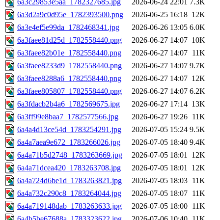
6a3c29853e5aa_1782327685.jpg
2026-06-24 22:01
7.3K
6a3d2a9c0d95e_1782393500.png
2026-06-25 16:18
12K
6a3e4ef5e99da_1782468341.jpg
2026-06-26 13:05
6.0K
6a3faee81d25d_1782558440.png
2026-06-27 14:07
10K
6a3faee82b01e_1782558440.png
2026-06-27 14:07
11K
6a3faee8233d9_1782558440.png
2026-06-27 14:07
9.7K
6a3faee8288a6_1782558440.png
2026-06-27 14:07
12K
6a3faee805807_1782558440.png
2026-06-27 14:07
6.2K
6a3fdacb2b4a6_1782569675.jpg
2026-06-27 17:14
13K
6a3ff99e8baa7_1782577566.jpg
2026-06-27 19:26
11K
6a4a4d13ce54d_1783254291.jpg
2026-07-05 15:24
9.5K
6a4a7aea9e672_1783266026.jpg
2026-07-05 18:40
9.4K
6a4a71b5d2748_1783263669.jpg
2026-07-05 18:01
12K
6a4a71dcea420_1783263708.jpg
2026-07-05 18:01
12K
6a4a724d6be1d_1783263821.jpg
2026-07-05 18:03
11K
6a4a732c290c8_1783264044.jpg
2026-07-05 18:07
11K
6a4a719148dab_1783263633.jpg
2026-07-05 18:00
11K
6a4b5be67688a_1783323622.jpg
2026-07-06 10:40
11K