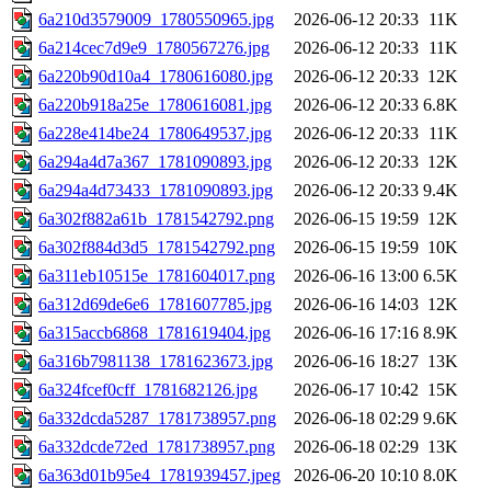
6a210d3579009_1780550965.jpg
2026-06-12 20:33
11K
6a214cec7d9e9_1780567276.jpg
2026-06-12 20:33
11K
6a220b90d10a4_1780616080.jpg
2026-06-12 20:33
12K
6a220b918a25e_1780616081.jpg
2026-06-12 20:33
6.8K
6a228e414be24_1780649537.jpg
2026-06-12 20:33
11K
6a294a4d7a367_1781090893.jpg
2026-06-12 20:33
12K
6a294a4d73433_1781090893.jpg
2026-06-12 20:33
9.4K
6a302f882a61b_1781542792.png
2026-06-15 19:59
12K
6a302f884d3d5_1781542792.png
2026-06-15 19:59
10K
6a311eb10515e_1781604017.png
2026-06-16 13:00
6.5K
6a312d69de6e6_1781607785.jpg
2026-06-16 14:03
12K
6a315accb6868_1781619404.jpg
2026-06-16 17:16
8.9K
6a316b7981138_1781623673.jpg
2026-06-16 18:27
13K
6a324fcef0cff_1781682126.jpg
2026-06-17 10:42
15K
6a332dcda5287_1781738957.png
2026-06-18 02:29
9.6K
6a332dcde72ed_1781738957.png
2026-06-18 02:29
13K
6a363d01b95e4_1781939457.jpeg
2026-06-20 10:10
8.0K