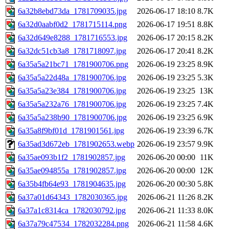
6a32b8ebd73da_1781709035.jpg
2026-06-17 18:10
8.7K
6a32d0aabf0d2_1781715114.png
2026-06-17 19:51
8.8K
6a32d649e8288_1781716553.jpg
2026-06-17 20:15
8.2K
6a32dc51cb3a8_1781718097.jpg
2026-06-17 20:41
8.2K
6a35a5a21bc71_1781900706.png
2026-06-19 23:25
8.9K
6a35a5a22d48a_1781900706.jpg
2026-06-19 23:25
5.3K
6a35a5a23e384_1781900706.jpg
2026-06-19 23:25
13K
6a35a5a232a76_1781900706.jpg
2026-06-19 23:25
7.4K
6a35a5a238b90_1781900706.jpg
2026-06-19 23:25
6.9K
6a35a8f9bf01d_1781901561.jpg
2026-06-19 23:39
6.7K
6a35ad3d672eb_1781902653.webp
2026-06-19 23:57
9.9K
6a35ae093b1f2_1781902857.jpg
2026-06-20 00:00
11K
6a35ae094855a_1781902857.jpg
2026-06-20 00:00
12K
6a35b4fb64e93_1781904635.jpg
2026-06-20 00:30
5.8K
6a37a01d64343_1782030365.jpg
2026-06-21 11:26
8.2K
6a37a1c8314ca_1782030792.jpg
2026-06-21 11:33
8.0K
6a37a79c47534_1782032284.png
2026-06-21 11:58
4.6K